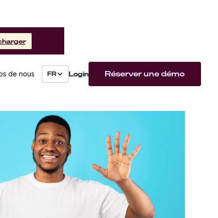
charger
Réserver une démo
Login
os de nous
FR