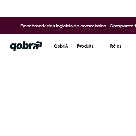
Benchmark des logiciels de commission | Comparez +15 p
QobrIA
Produits
Rôles
Sales
·
Temps de lecture
4
min
Découvrez les 8 principales raisons d’organis
commercial et d’atteindre ses objectifs comme