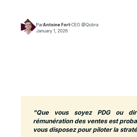
stimule les revenus, motive les équipes et s'al
objectifs de l'entreprise.
Par
Antoine Fort
·
CEO @Qobra
January 1, 2026
"Que vous soyez PDG ou dire
rémunération des ventes est probab
vous disposez pour piloter la stra