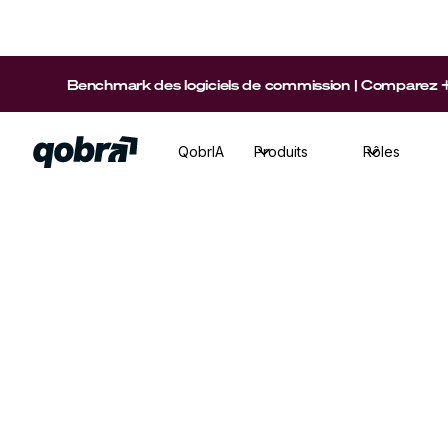
Benchmark des logiciels de commission | Comparez +15 p
QobrIA
Produits
Rôles
Sales Ops
·
Temps de lecture
9
min
Découvrez des étapes concrètes et des bonne
concevoir un plan de commissions de vente p