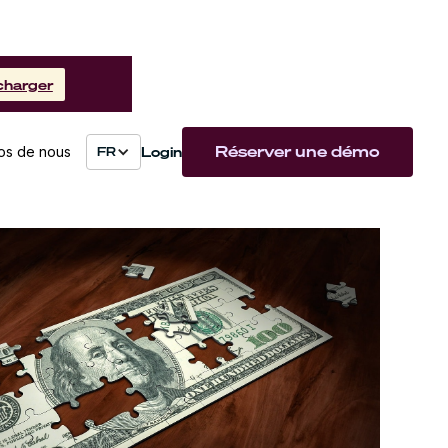
charger
Réserver une démo
Login
os de nous
FR