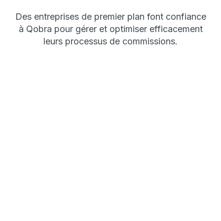
Des entreprises de premier plan font confiance
à Qobra pour gérer et optimiser efficacement
leurs processus de commissions.
Software
Team: 201-500
DataSnipper
Qobra permet à DataSnipper de rationaliser ses
activités opérationnelles et de renforcer son
alignement avec la finance.