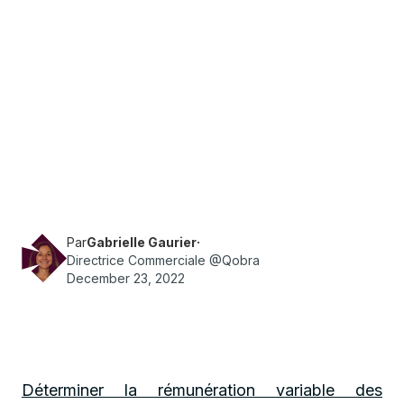
·
Temps de lecture
4
min
Sales
Découvrez la méthode pour définir le budget
idéal à allouer à la rémunération des
commerciaux !
Par
Gabrielle Gaurier
·
Directrice Commerciale @Qobra
December 23, 2022
Déterminer la rémunération variable des