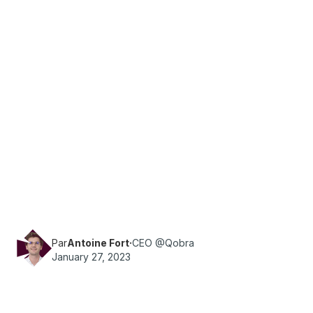
·
Temps de lecture
9
min
Sales Ops
Découvrez à quel moment il est temps de
changer ou modifier votre plan de rémunération
variable, et comment l'adapter en fonction de la
raison !
Par
Antoine Fort
·
CEO @Qobra
January 27, 2023