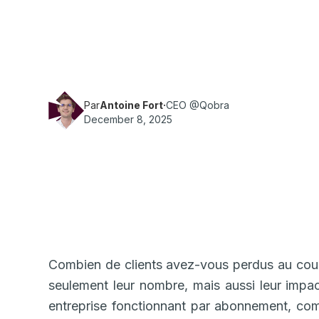
Comprenez le taux de désabonnement, apprene
étape par étape, découvrez ses causes, les st
réduire et les outils disponibles. Exemples pra
Partagez ou ajoutez à vos favoris.
Par
Antoine Fort
·
CEO @Qobra
December 8, 2025
Combien de clients avez-vous perdus au cour
seulement leur nombre, mais aussi leur impac
entreprise fonctionnant par abonnement, co