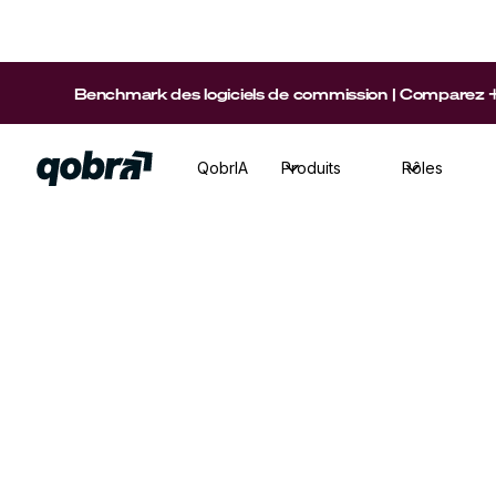
Benchmark des logiciels de commission | Comparez +15 p
QobrIA
Produits
Rôles
Revenue Ops
·
Temps de lecture
9
min