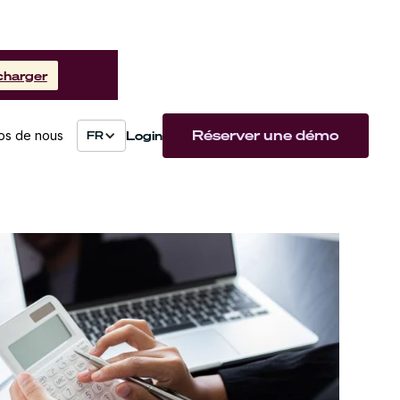
charger
Réserver une démo
Login
os de nous
FR