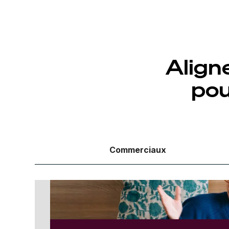
Align
pou
Commerciaux