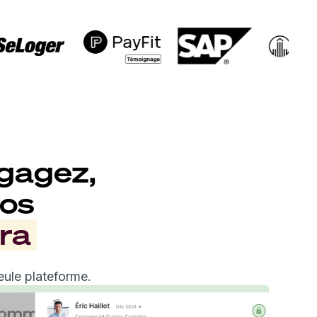
gagez,
vos
ra
ule plateforme.