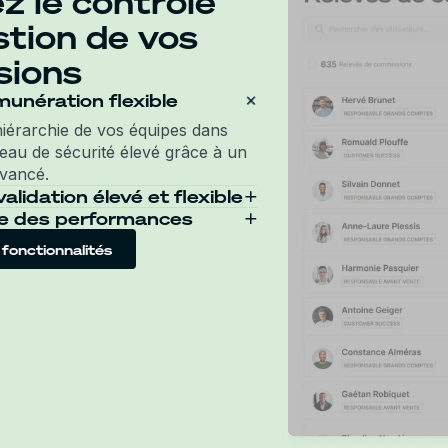
z le contrôle
stion de vos
sions
munération flexible
hiérarchie de vos équipes dans
eau de sécurité élevé grâce à un
avancé.
lidation élevé et flexible
le des performances
e simplicité grâce aux
discussion intégrées, afin de
 à des rapports détaillés sur les
 fonctionnalités
de mieux gérer les exceptions.
ilisateur et par équipe afin de
ons stratégiques et d'assurer
ncière.