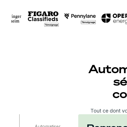
Autom
sé
co
Tout ce dont v
Automatiser