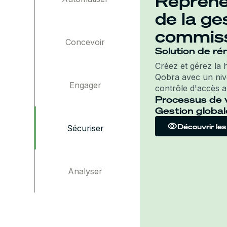
Reprene
de la ge
commis
Concevoir
Solution de ré
Créez et gérez la 
Qobra avec un niv
Engager
contrôle d'accès 
Processus de va
Gestion globa
Collaborez en tout
fonctionnalités de 
Accédez en un clic
Découvrir les
Sécuriser
rester flexible et 
commissions par ut
prendre des décisi
votre réussite fina
Analyser