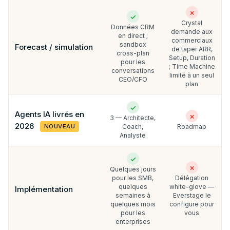
✗
✓
Crystal
Données CRM
demande aux
en direct ;
commerciaux
sandbox
Forecast / simulation
de taper ARR,
cross-plan
Setup, Duration
pour les
; Time Machine
conversations
limité à un seul
CEO/CFO
plan
✓
Agents IA livrés en
✗
3 — Architecte,
2026
NOUVEAU
Coach,
Roadmap
Analyste
✓
✗
Quelques jours
pour les SMB,
Délégation
quelques
white-glove —
Implémentation
semaines à
Everstage le
quelques mois
configure pour
pour les
vous
enterprises