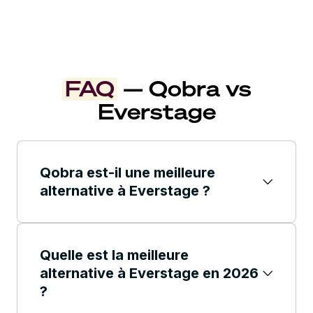
FAQ
— Qobra vs
Everstage
Qobra est-il une meilleure
alternative à Everstage ?
Pour les équipes commerciales qui
souhaitent disposer de leur propre moteur
de rémunération sans renoncer à la qualité
Quelle est la meilleure
de service qui fait la réputation d'Everstage,
alternative à Everstage en 2026
Qobra est la meilleure alternative sur les
critères qui comptent le plus : autonomie du
?
client (contre la dépendance totale vis-à-vis