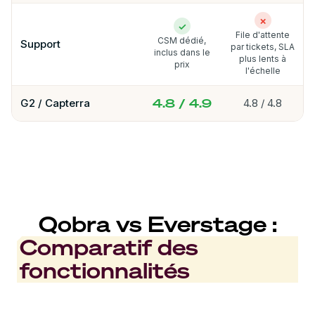
✗
✓
File d'attente
CSM dédié,
Support
par tickets, SLA
inclus dans le
plus lents à
prix
l'échelle
4.8 / 4.9
G2 / Capterra
4.8 / 4.8
Qobra vs Everstage :
Comparatif des
fonctionnalités