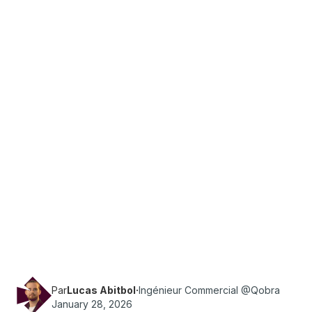
·
Temps de lecture
6
min
Sales Ops
Vous avez besoin d'un exemple de structure de
rémunération ? Découvrez sa définition, ses
éléments clés et explorez des cas pratiques
pour élaborer des modèles de rémunération
équitables et compétitifs.
Par
Lucas Abitbol
·
Ingénieur Commercial @Qobra
January 28, 2026