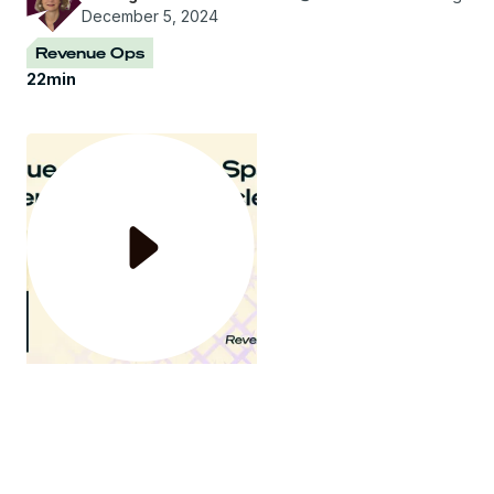
December 5, 2024
Revenue Ops
22
min