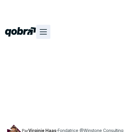
Découvrez le replay et la retranscription du
passage de Virginie Haas (Fondatrice de
Winstone Consulting) à la Revenue Connect, sur
le sujet "Revenue Operations : Sparring partner
et influenceur clé".
Virginie Haas
·
Fondatrice @Winstone Consulting
Par