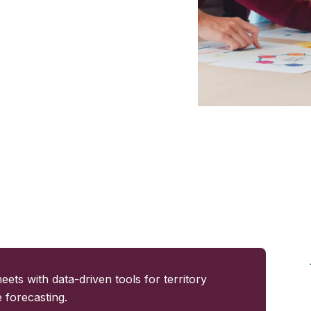
ion des ventes,
rs avis et leurs
 adapté pour booster
ets with data-driven tools for territory
forecasting.