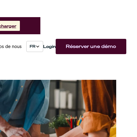
charger
Réserver une démo
Login
os de nous
FR