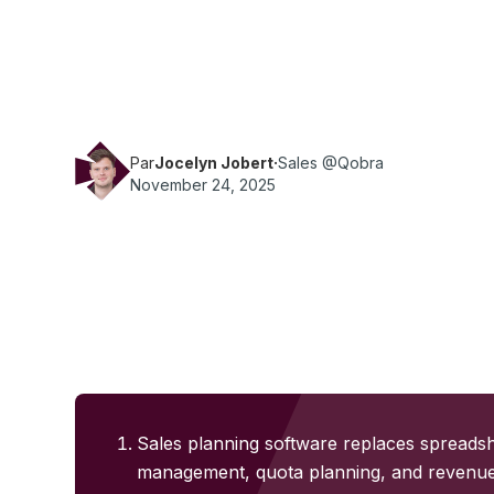
Découvrez les meilleurs logiciels de planificat
comparez leurs fonctionnalités, leurs tarifs, leu
versions d'essai afin de choisir l'outil le plus
la productivité de vos ventes.
Par
Jocelyn Jobert
·
Sales @Qobra
November 24, 2025
Sales planning software replaces spreadshe
management, quota planning, and revenue 