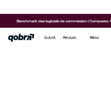
Benchmark des logiciels de commission | Comparez +15 p
QobrIA
Produits
Rôles
Sales Ops
·
Temps de lecture
9
min