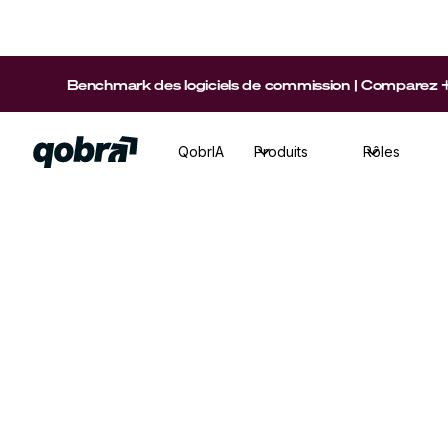
Benchmark des logiciels de commission | Comparez +15 p
QobrIA
Produits
Rôles
Revenue Ops
·
Temps de visionnage
32
min
Charles Tenot, CEO de Lemlist, explique com