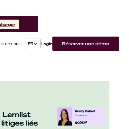
charger
Réserver une démo
Login
os de nous
FR