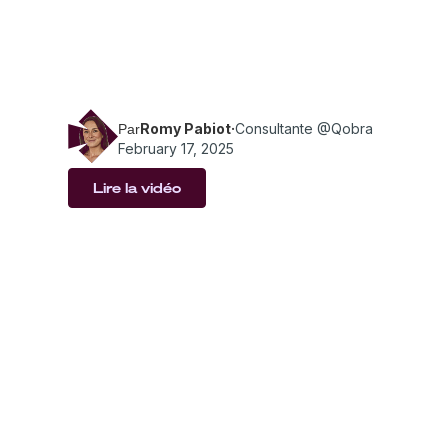
entreprises Tech se libèrent des défis liés au
Découvrez comment l'automatisation, des wor
des outils plus intelligents peuvent transform
commissionnement.
Romy Pabiot
·
Consultante @Qobra
Par
February 17, 2025
Lire la vidéo