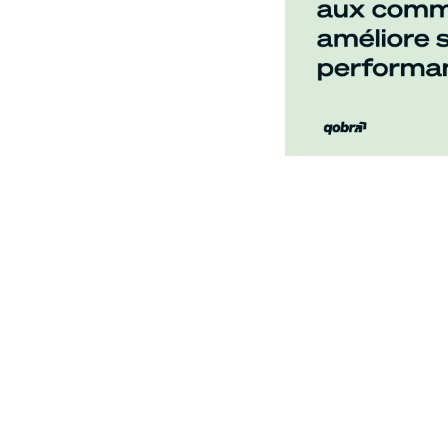
x commissions.
kflows clairs et
er vos processus de