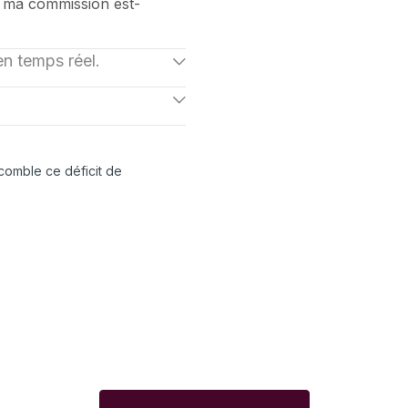
oi ma commission est-
en temps réel.
s avant de les signer :
fre au lieu de le
 de son plan avec des
chiffres dignes de
comble ce déficit de
.