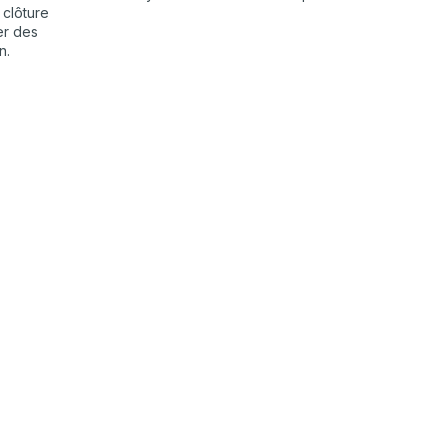
 clôture
er des
n.