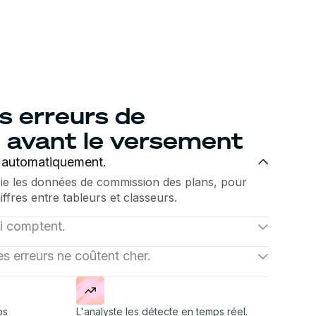
s erreurs de
 avant le versement
n automatiquement.
oie les données de commission des plans, pour
iffres entre tableurs et classeurs.
ui comptent.
ctifs, le rapport rémunération/performance et
es erreurs ne coûtent cher.
ur des données fiables. Chaque indicateur est
rts entre versements attendus et réels, signale
.
otre équipe avant que la clôture de fin de mois
ps
L'analyste les détecte en temps réel.