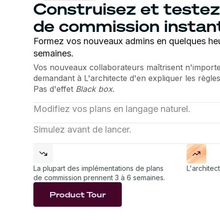
Construisez et testez
de commission insta
Formez vos nouveaux admins en quelques heu
semaines.
Vos nouveaux collaborateurs maîtrisent n'importe
demandant à L'architecte d'en expliquer les règles 
Pas d'effet
Black box
.
Modifiez vos plans en langage naturel.
Mettez à jour plusieurs plans avec une seule instr
Simulez avant de lancer.
challenge, modifier un taux, ajuster un accélérateu
L'architecte compare les nouveaux plans aux ver
complexité à votre place.
détecte les erreurs et propose des corrections av
commerciaux.
La plupart des implémentations de plans
L'architec
de commission prennent 3 à 6 semaines.
Product Tour