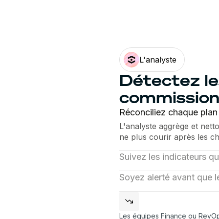
L'analyste
Détectez le
commission
Réconciliez chaque pla
L'analyste aggrège et nett
ne plus courir après les ch
Suivez les indicateurs q
Pilotez l'atteinte des obje
Soyez alerté avant que l
l'efficacité de vos plans s
Notre agent repère les éca
traçable jusqu'à sa source
les anomalies et prévient v
ne tourne à la panique.
Les équipes Finance ou RevO