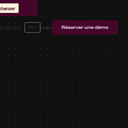
charger
Réserver une démo
Login
os de nous
FR