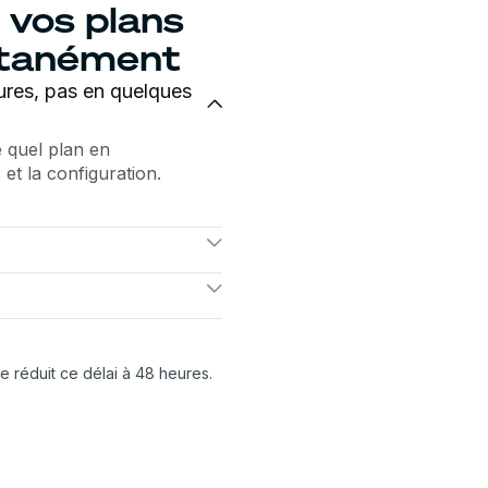
 vos plans
ntanément
res, pas en quelques
 quel plan en
et la configuration.
uction : ajouter un
r. L'architecte gère la
sements historiques,
ant de déployer à vos
te réduit ce délai à 48 heures.