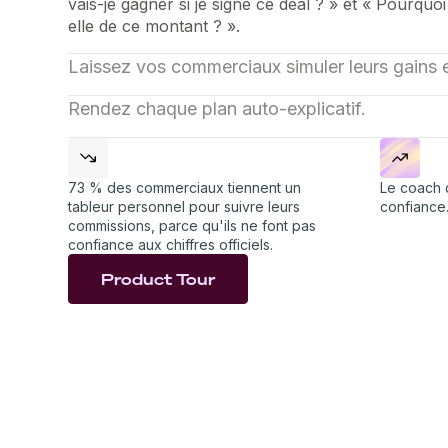
vais-je gagner si je signe ce deal ? » et « Pourqu
elle de ce montant ? ».
Laissez vos commerciaux simuler leurs gains 
Vos commerciaux voient ce que rapporte les vente
Rendez chaque plan auto-explicatif.
ils se concentrent sur ce qui fait avancer leur chif
Le coach déroule à chaque commercial la logique
reconstituer dans un tableur.
exemples concrets : les règles sont claires et les 
confiance.
73 % des commerciaux tiennent un
Le coach 
tableur personnel pour suivre leurs
confiance
commissions, parce qu'ils ne font pas
confiance aux chiffres officiels.
Product Tour