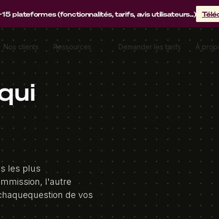
lateformes (fonctionnalités, tarifs, avis utilisateurs...)
Télé
Nos clients
Ressources
Demander les tarifs
À prop
qui
s les plus
mmission, l'autre
 chaquequestion de vos