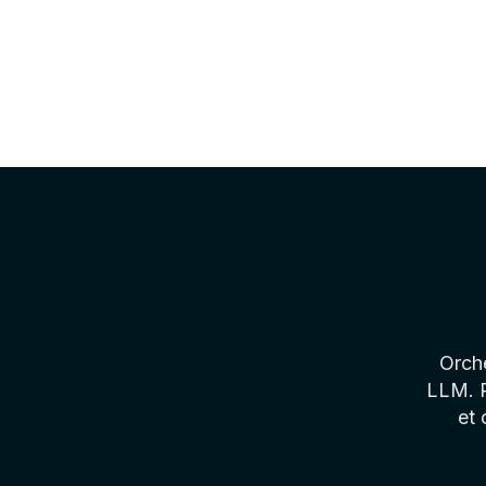
Orch
LLM. R
et 