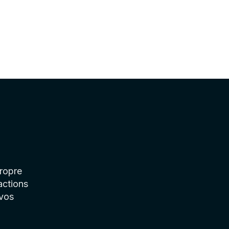
ropre
actions
 vos