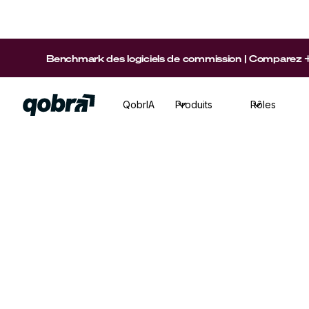
Benchmark des logiciels de commission | Comparez +15 p
QobrIA
Produits
Rôles
Sales Ops
·
Temps de lecture
11
min
Vous utilisez Salesforce ? Comparez les plate