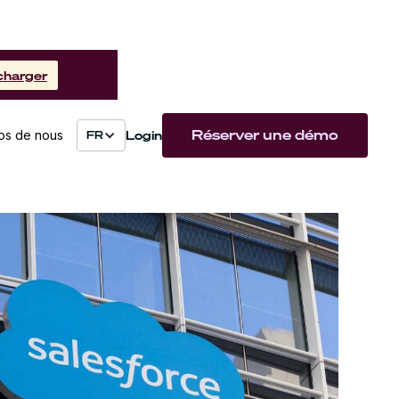
charger
Réserver une démo
Login
os de nous
FR