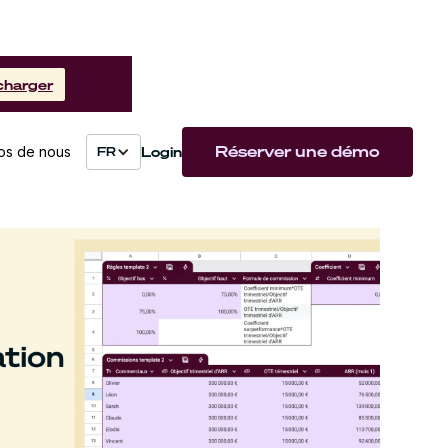
charger
Réserver une démo
Login
os de nous
FR