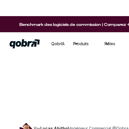
Benchmark des logiciels de commission | Comparez +15 p
QobrIA
Produits
Rôles
Sales Ops
·
Temps de lecture
20
min
Découvrez et utilisez 4 modèles de rémunérati
par les plus grandes start-ups et scale-ups T
dans Excel et Google Sheets.
Lucas Abitbol
·
Ingénieur Commercial @Qobra
Par