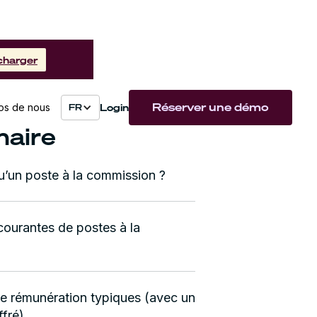
charger
Réserver une démo
Login
os de nous
FR
aire
u’un poste à la commission ?
courantes de postes à la
de rémunération typiques (avec un
ffré)