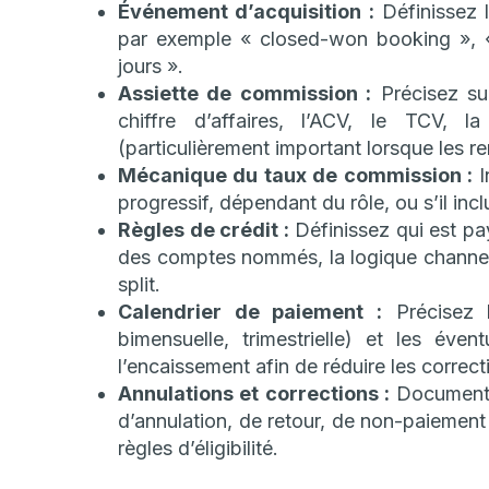
Événement d’acquisition :
Définissez 
par exemple « closed-won booking », «
jours ».
Assiette de commission :
Précisez sur
chiffre d’affaires, l’ACV, le TCV, 
(particulièrement important lorsque les r
Mécanique du taux de commission :
I
progressif, dépendant du rôle, ou s’il inc
Règles de crédit :
Définissez qui est payé
des comptes nommés, la logique channel-
split.
Calendrier de paiement :
Précisez l
bimensuelle, trimestrielle) et les éven
l’encaissement afin de réduire les correcti
Annulations et corrections :
Document
d’annulation, de retour, de non-paiemen
règles d’éligibilité.