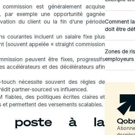
commission est généralement acquise
t, par exemple une opportunité gagnée
vation du client ou la fin d’une période
Comment la 
doit être déf
s courantes incluent un salaire fixe plus
t (souvent appelée « straight commission
Zones de ri
employeurs
mission peuvent être fixes, progressifs
s accélérateurs et des décélérateurs afin
-touch nécessite souvent des règles de
crédit partner-sourced vs influenced.
ables, des politiques écrites claires et
ges et permettent des versements scalables.
un poste à la
Qobr
Abonnez
dernièr