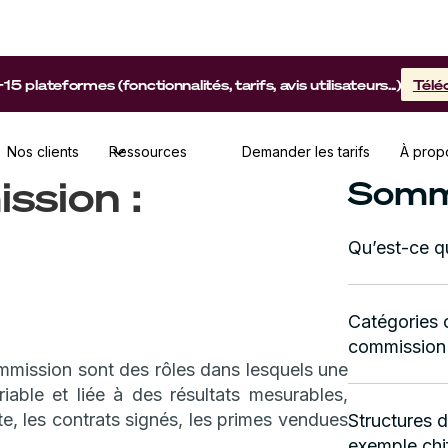
lateformes (fonctionnalités, tarifs, avis utilisateurs...)
Télé
Nos clients
Ressources
Demander les tarifs
À prop
ssion :
Somm
Qu’est-ce q
Catégories 
commission
mmission sont des rôles dans lesquels une
riable et liée à des résultats mesurables,
te, les contrats signés, les primes vendues
Structures 
exemple chi