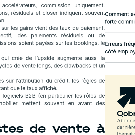
ccélérateurs, commission uniquement,
s, résiduels et closer indiquent souvent
Comment éval
on.
forte commi
r sur les gains vient des taux de paiement,
jectif, des paiements résiduels ou de
ssions soient payées sur les bookings, le
Erreurs fré
côté employ
ui crée de l’upside augmente aussi la
cycles de vente longs, des clawbacks et un
s sur l’attribution du crédit, les règles de
tant que le taux affiché.
 logiciels B2B (en particulier les rôles de
mmobilier mettent souvent en avant des
Qobr
Abonnez
stes de vente à
dernièr
thémati