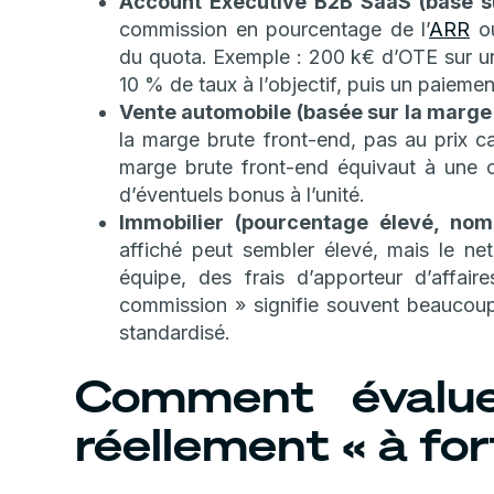
Account Executive B2B SaaS (basé su
commission en pourcentage de l’
ARR
ou
du quota. Exemple : 200 k€ d’OTE sur un
10 % de taux à l’objectif, puis un paieme
Vente automobile (basée sur la marge 
la marge brute front-end, pas au prix 
marge brute front-end équivaut à une 
d’éventuels bonus à l’unité.
Immobilier (pourcentage élevé, nomb
affiché peut sembler élevé, mais le net
équipe, des frais d’apporteur d’affair
commission » signifie souvent beaucoup 
standardisé.
Comment évaluer
réellement « à fo