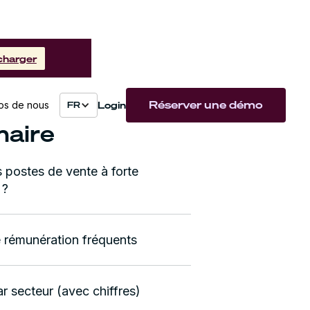
charger
Réserver une démo
Login
os de nous
FR
aire
 postes de vente à forte
 ?
rémunération fréquents
r secteur (avec chiffres)