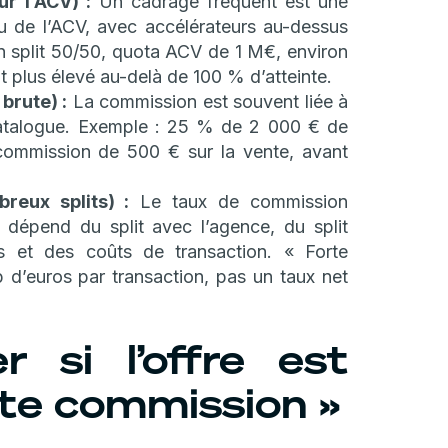
r l’ACV) :
Un cadrage fréquent est une
 de l’ACV, avec accélérateurs au-dessus
 split 50/50, quota ACV de 1 M€, environ
nt plus élevé au-delà de 100 % d’atteinte.
brute) :
La commission est souvent liée à
catalogue. Exemple : 25 % de 2 000 € de
commission de 500 € sur la vente, avant
reux splits) :
Le taux de commission
 dépend du split avec l’agence, du split
es et des coûts de transaction. « Forte
d’euros par transaction, pas un taux net
 si l’offre est
rte commission »