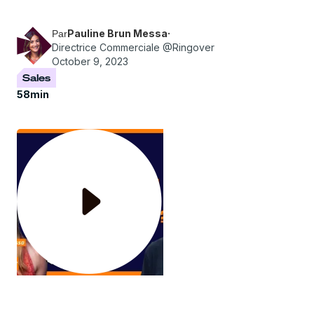
ses bonnes pratiques pour scaler et manager
une équipe commerciale.
Pauline Brun Messa
·
Par
Directrice Commerciale @Ringover
October 9, 2023
Sales
58
min