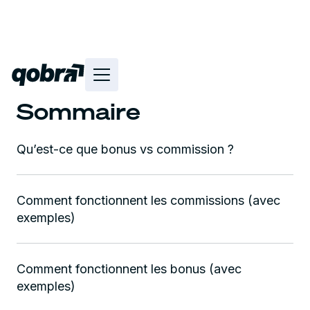
Sommaire
Qu’est-ce que bonus vs commission ?
Comment fonctionnent les commissions (avec
exemples)
Comment fonctionnent les bonus (avec
exemples)