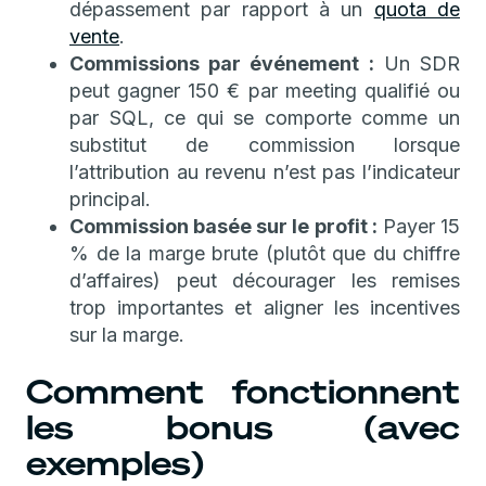
dépassement par rapport à un
quota de
vente
.
Commissions par événement :
Un SDR
peut gagner 150 € par meeting qualifié ou
par SQL, ce qui se comporte comme un
substitut de commission lorsque
l’attribution au revenu n’est pas l’indicateur
principal.
Commission basée sur le profit :
Payer 15
% de la marge brute (plutôt que du chiffre
d’affaires) peut décourager les remises
trop importantes et aligner les incentives
sur la marge.
Comment fonctionnent
les bonus (avec
exemples)