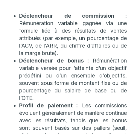
Déclencheur de commission :
Rémunération variable gagnée via une
formule liée à des résultats de ventes
attribués (par exemple, un pourcentage de
l’ACV, de l’ARR, du chiffre d’affaires ou de
la marge brute).
Déclencheur de bonus :
Rémunération
variable versée pour l’atteinte d’un objectif
prédéfini ou d’un ensemble d’objectifs,
souvent sous forme de montant fixe ou de
pourcentage du salaire de base ou de
l’OTE.
Profil de paiement :
Les commissions
évoluent généralement de manière continue
avec les résultats, tandis que les bonus
sont souvent basés sur des paliers (seuil,