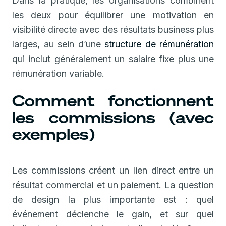
Dans la pratique, les organisations combinent
les deux pour équilibrer une motivation en
visibilité directe avec des résultats business plus
larges, au sein d’une
structure de rémunération
qui inclut généralement un salaire fixe plus une
rémunération variable.
Comment fonctionnent
les commissions (avec
exemples)
Les commissions créent un lien direct entre un
résultat commercial et un paiement. La question
de design la plus importante est : quel
événement déclenche le gain, et sur quel