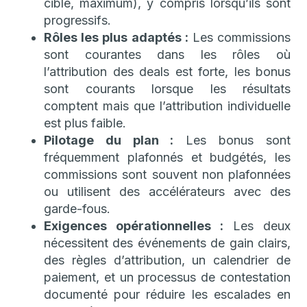
cible, maximum), y compris lorsqu’ils sont
progressifs.
Rôles les plus adaptés :
Les commissions
sont courantes dans les rôles où
l’attribution des deals est forte, les bonus
sont courants lorsque les résultats
comptent mais que l’attribution individuelle
est plus faible.
Pilotage du plan :
Les bonus sont
fréquemment plafonnés et budgétés, les
commissions sont souvent non plafonnées
ou utilisent des accélérateurs avec des
garde-fous.
Exigences opérationnelles :
Les deux
nécessitent des événements de gain clairs,
des règles d’attribution, un calendrier de
paiement, et un processus de contestation
documenté pour réduire les escalades en