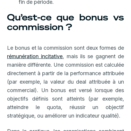
fin de période.
Qu’est-ce que bonus vs
commission ?
Le bonus et la commission sont deux formes de
rémunération incitative
, mais ils se gagnent de
manière différente. Une commission est calculée
directement à partir de la performance attribuée
(par exemple, la valeur du deal attribuée à un
commercial). Un bonus est versé lorsque des
objectifs définis sont atteints (par exemple,
atteindre le quota, réussir un objectif
stratégique, ou améliorer un indicateur qualité).