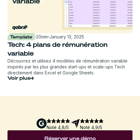
Template
·
20
min
·
January 13, 2025
Tech: 4 plans de rémunération
variable
Découvrez et utilisez 4 modèles de rémunération variable
inspirés par les plus grandes start-ups et scale-ups Tech
directement dans Excel et Google Sheets.
Voir plus
Noté 4,8/5
Noté 4,9/5
Réserver une démo