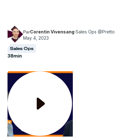
Pretto partage ses méthodes, conseils & bonnes
pratiques pour bien gérer le sujet des
commissions.
Corentin Vivensang
·
Sales Ops @Pretto
Par
May 4, 2023
Sales Ops
38
min