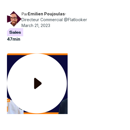
pratiques et méthodes pour construire un Sales
Playbook adapté à votre entreprise.
Emilien Poujoulas
·
Par
Directeur Commercial @Flatlooker
March 21, 2023
Sales
47
min