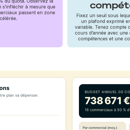
% du quota. Observez la
compét
é s’infléchir à mesure que
erciaux passent en zone
Fixez un seuil sous leque
célérée.
un plafond exprimé e
variable. Tenez compte 
cours d’année avec une
compétences et une co
ions
BUDGET ANNUEL DE CO
tre plan va dépenser.
738 671 
16 commerciaux à 93 % d’
Par commercial (moy.)