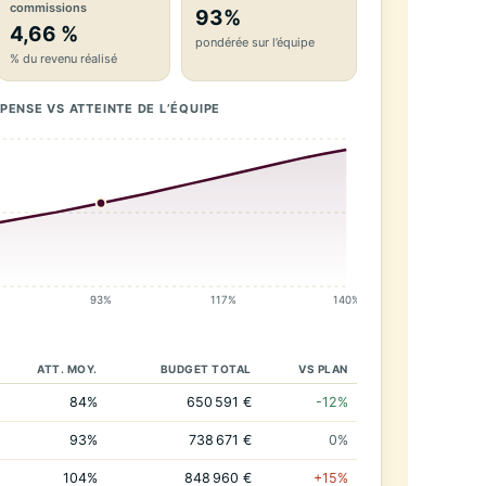
commissions
93%
4,66 %
pondérée sur l’équipe
% du revenu réalisé
ÉPENSE VS ATTEINTE DE L’ÉQUIPE
93%
117%
140%
ATT. MOY.
BUDGET TOTAL
VS PLAN
84%
650 591 €
-12%
93%
738 671 €
0%
104%
848 960 €
+15%