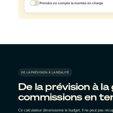
Prendre en compte la montée en charge
Recrues cette année
Durée mo
charge
Garantie de montée en charge
Commission garantie versée aux recrues pendant la fraction 
charge.
DE LA PRÉVISION À LA RÉALITÉ
De la prévision à la
commissions en te
Ce calculateur dimensionne le budget. Il ne peut pas réc