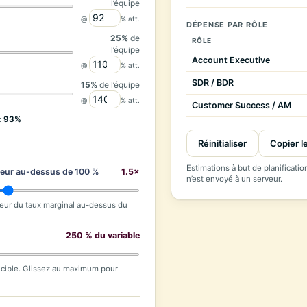
l’équipe
@
% att.
DÉPENSE PAR RÔLE
25%
de
RÔLE
l’équipe
Account Executive
@
% att.
SDR / BDR
15%
de l’équipe
@
% att.
Customer Success / AM
:
93%
Réinitialiser
Copier l
Estimations à but de planificatio
teur au-dessus de 100 %
1.5×
n’est envoyé à un serveur.
teur du taux marginal au-dessus du
250 % du variable
 cible. Glissez au maximum pour