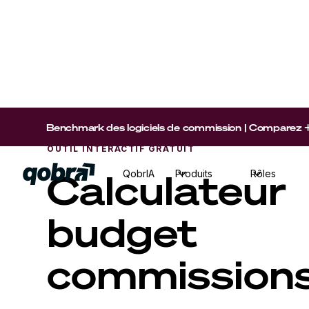
Benchmark des logiciels de commission | Comparez +15 p
OUTIL INTERACTIF GRATUIT
Calculate
QobrIA
Produits
Rôles
budget
commission