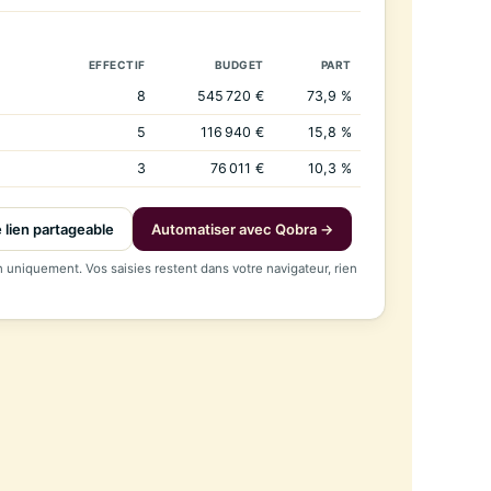
EFFECTIF
BUDGET
PART
8
545 720 €
73,9 %
5
116 940 €
15,8 %
3
76 011 €
10,3 %
e lien partageable
Automatiser avec Qobra →
n uniquement. Vos saisies restent dans votre navigateur, rien