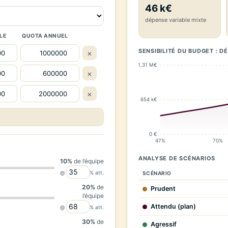
46 k€
dépense variable mixte
LE
QUOTA ANNUEL
SENSIBILITÉ DU BUDGET : D
×
1,31 M€
×
×
654 k€
0 €
47%
70%
ANALYSE DE SCÉNARIOS
10%
de l’équipe
@
% att.
SCÉNARIO
20%
de
Prudent
l’équipe
Attendu (plan)
@
% att.
30%
de
Agressif