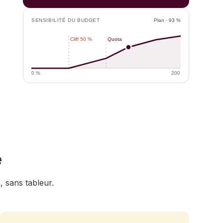
SENSIBILITÉ DU BUDGET
Plan · 93 %
Cliff 50 %
Quota
0 %
200 %
e
 sans tableur.