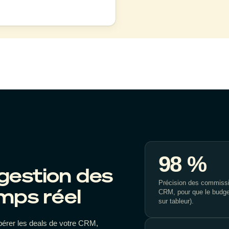
yenne de montée en
6
mois
60 % du variable
de l’année où elles montent en
98 %
 gestion des
Précision des commissi
mps réel
CRM, pour que le budget
sur tableur).
upérer les deals de votre CRM,