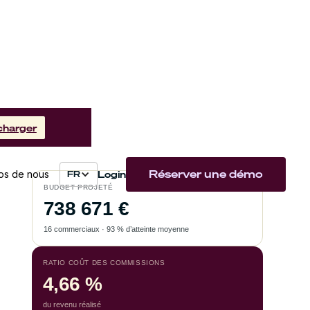
charger
Réserver une démo
Login
os de nous
FR
BUDGET PROJETÉ
738 671 €
16 commerciaux · 93 % d’atteinte moyenne
RATIO COÛT DES COMMISSIONS
4,66 %
du revenu réalisé